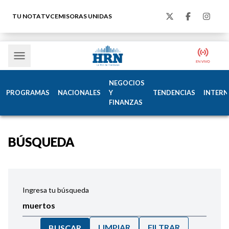
TU NOTA
TVC
EMISORAS UNIDAS
NEGOCIOS
PROGRAMAS
NACIONALES
Y
TENDENCIAS
INTERN
FINANZAS
BÚSQUEDA
Ingresa tu búsqueda
LIMPIAR
FILTRAR
BUSCAR