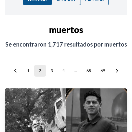
Ordenar por:
muertos
Noticias
Se encontraron
1,717
resultados por
muertos
1
2
3
4
...
68
69