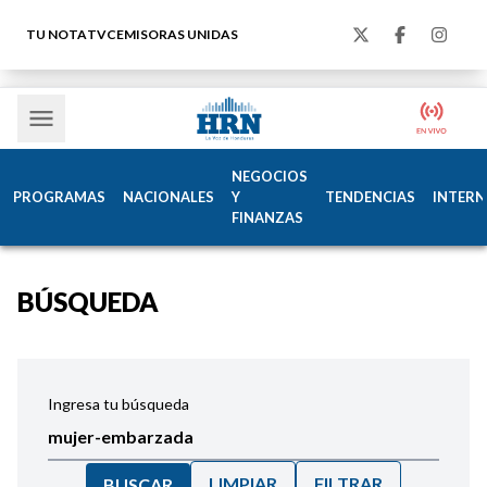
TU NOTA
TVC
EMISORAS UNIDAS
NEGOCIOS
PROGRAMAS
NACIONALES
Y
TENDENCIAS
INTERN
FINANZAS
BÚSQUEDA
Ingresa tu búsqueda
LIMPIAR
FILTRAR
BUSCAR