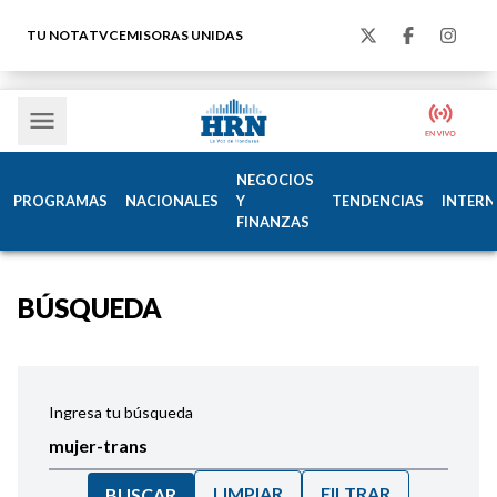
TU NOTA
TVC
EMISORAS UNIDAS
NEGOCIOS
PROGRAMAS
NACIONALES
Y
TENDENCIAS
INTERN
FINANZAS
BÚSQUEDA
Ingresa tu búsqueda
LIMPIAR
FILTRAR
BUSCAR