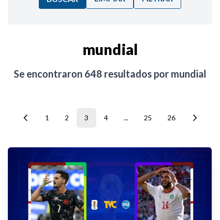
Ordenar por:
mundial
Noticias
Se encontraron
648
resultados por
mundial
1
2
3
4
...
25
26