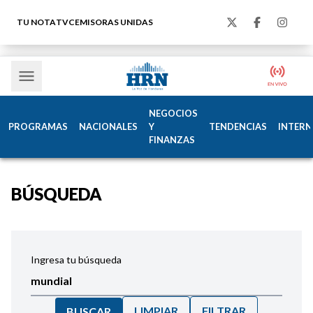
TU NOTA
TVC
EMISORAS UNIDAS
NEGOCIOS
PROGRAMAS
NACIONALES
Y
TENDENCIAS
INTERN
FINANZAS
BÚSQUEDA
Ingresa tu búsqueda
LIMPIAR
FILTRAR
BUSCAR