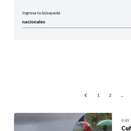
Ingresa tu búsqueda
Ordenar por:
Noticias
1
2
...
6:49
Cuñ