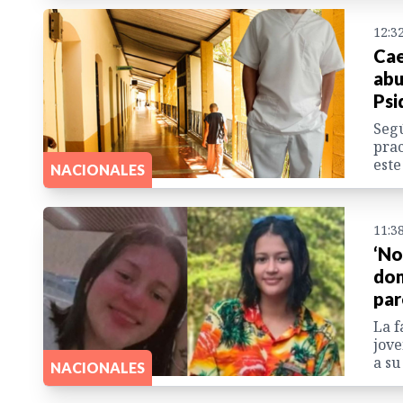
12:3
Cae
abu
Psi
Segú
prac
este
NACIONALES
11:3
‘No
dom
par
La f
jove
a su
NACIONALES