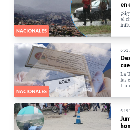
en 
¡Sig
el c
infl
NACIONALES
6:31
Des
cue
La U
las 
tran
NACIONALES
6:19
Jun
hon