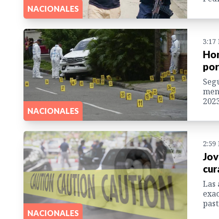
NACIONALES
3:17
Hom
por
Segú
meno
2023
NACIONALES
2:59
Jov
cur
Las 
exac
pasti
NACIONALES