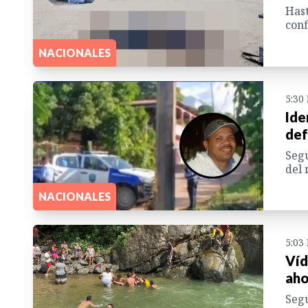
Hast
conf
NACIONALES
5:30
Ide
def
Segú
del 
NACIONALES
5:03
Víd
aho
Segú