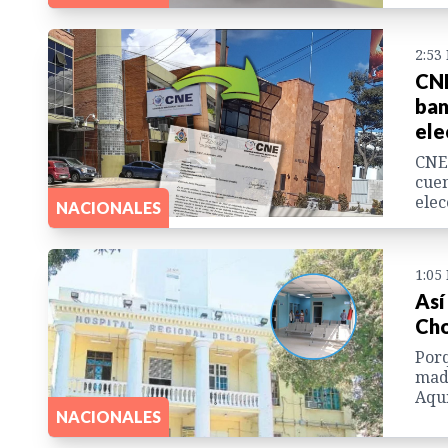
2:53
CNE
ban
ele
CNE 
cuen
elec
NACIONALES
1:05
Así
Cho
Porq
madr
Aquí
NACIONALES