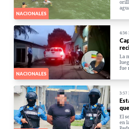
oril
agua
NACIONALES
4:36
Cap
rec
La m
lueg
fue 
NACIONALES
3:57
Est
que
El s
en l
Pedr