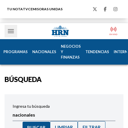
TU NOTA
TVC
EMISORAS UNIDAS
NEGOCIOS
PROGRAMAS
NACIONALES
Y
TENDENCIAS
INTERN
FINANZAS
BÚSQUEDA
Ingresa tu búsqueda
LIMPIAR
FILTRAR
BUSCAR