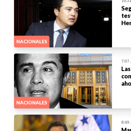
10:3
Seg
tes
He
NACIONALES
7:07
Las
con
aho
NACIONALES
8:49
Man