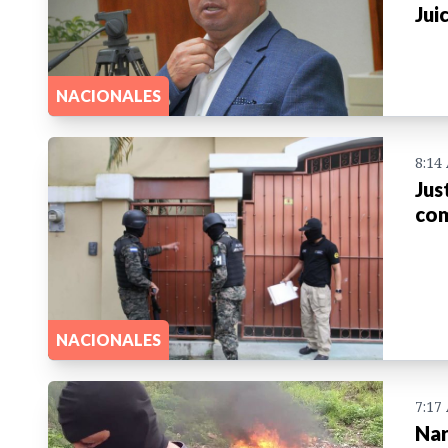
Jui
NACIONALES
8:14
Jus
com
NACIONALES
7:17
Nar