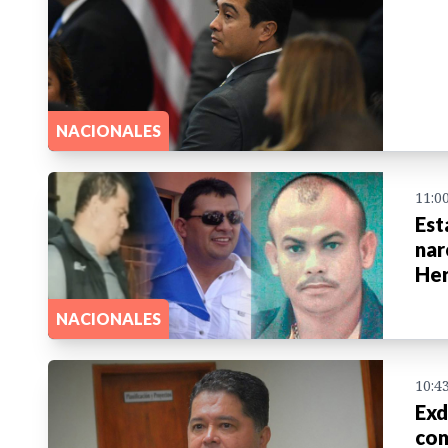
NACIONALES
11:0
Est
nar
He
NACIONALES
10:4
Exd
con