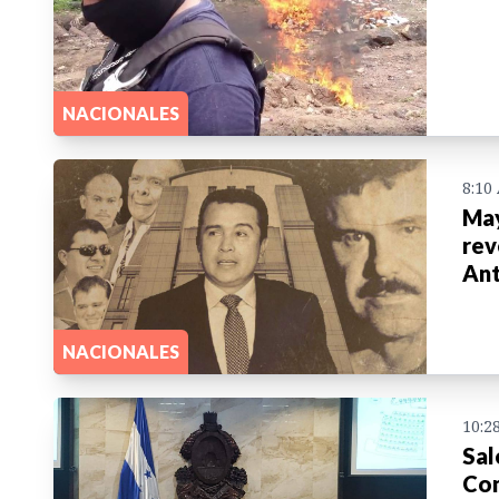
NACIONALES
8:10
May
rev
Ant
NACIONALES
10:2
Sal
Con