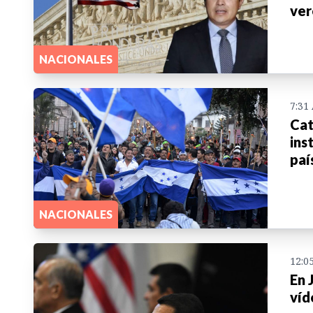
ver
NACIONALES
7:31
Cat
ins
paí
NACIONALES
12:0
En 
víd