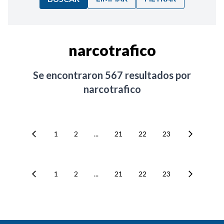
Ordenar por:
narcotrafico
Noticias
Se encontraron
567
resultados por
narcotrafico
1
2
...
21
22
23
1
2
...
21
22
23