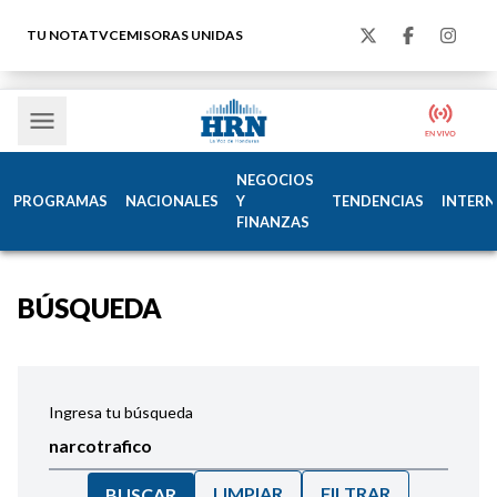
TU NOTA
TVC
EMISORAS UNIDAS
NEGOCIOS
PROGRAMAS
NACIONALES
Y
TENDENCIAS
INTERN
FINANZAS
BÚSQUEDA
Ingresa tu búsqueda
LIMPIAR
FILTRAR
BUSCAR