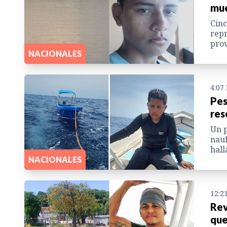
mue
Cinc
repr
prov
NACIONALES
4:07
Pes
res
Un p
nauf
hall
NACIONALES
12:2
Rev
que