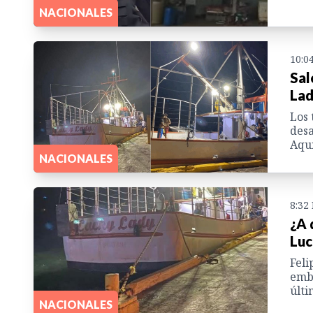
NACIONALES
10:0
Sal
Lad
Los 
desa
Aquí
NACIONALES
8:32
¿A 
Luc
Feli
emba
últi
NACIONALES