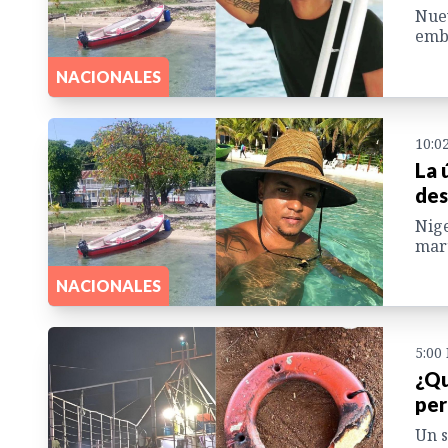
Nuev
emba
NACIONALES
10:0
La 
des
Nige
mart
NACIONALES
5:00
¿Qu
per
Un s