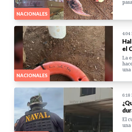
pasa
NACIONALES
4:04
Hal
el 
La e
hace
una 
NACIONALES
6:18
¿Qu
dur
El c
una 