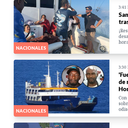
3:41
San
tra
¡Res
desa
hora
NACIONALES
3:30
'Fu
de 
Ho
Con 
sobr
odis
NACIONALES