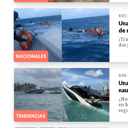
8:03
Una
de 
¡Tra
dos 
NACIONALES
8:00
Una
nau
¿Nau
en M
segu
TENDENCIAS