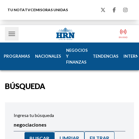
TU NOTA
TVC
EMISORAS UNIDAS
NEGOCIOS
PROGRAMAS
NACIONALES
Y
TENDENCIAS
INTERN
FINANZAS
BÚSQUEDA
Ingresa tu búsqueda
LIMPIAR
FILTRAR
BUSCAR