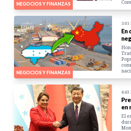
Come
NEGOCIOS Y FINANZAS
5:05
En 
neg
Hond
Trat
Popu
cons
naci
NEGOCIOS Y FINANZAS
4:43
Pre
en 
El e
dura
Monc