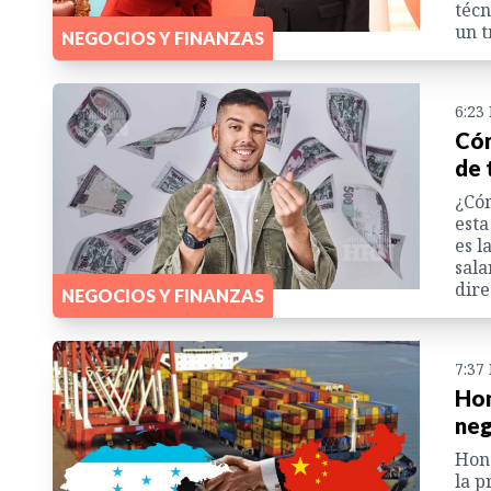
técn
un t
NEGOCIOS Y FINANZAS
6:23
Cóm
de 
¿Cóm
esta
es l
sala
dire
NEGOCIOS Y FINANZAS
7:37
Hon
neg
Hond
la p