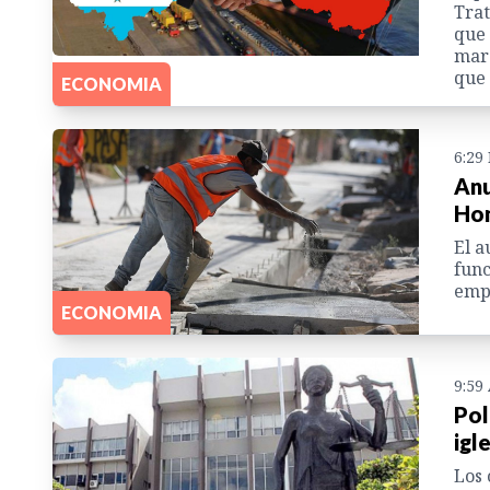
Trat
que 
marz
que
ECONOMIA
6:29
Anu
Hon
El a
func
emp
ECONOMIA
9:59
Pol
igl
Los 