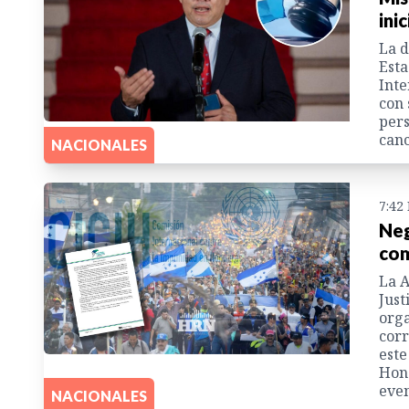
ini
La d
Esta
Inte
con 
pers
canc
NACIONALES
7:42
Neg
com
La A
Just
orga
corr
este
Hond
even
NACIONALES