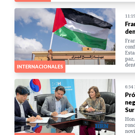
11:1
Fra
den
Fran
conf
Esta
paz,
dent
INTERNACIONALES
6:54
Pró
neg
Sur
Hond
rond
novi