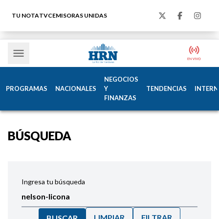
TU NOTA
TVC
EMISORAS UNIDAS
NEGOCIOS
PROGRAMAS
NACIONALES
Y
TENDENCIAS
INTERN
FINANZAS
BÚSQUEDA
Ingresa tu búsqueda
LIMPIAR
FILTRAR
BUSCAR