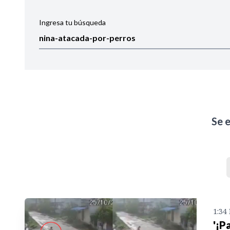
Ingresa tu búsqueda
Ordenar por:
Noticias
Se 
1:34
'¡P