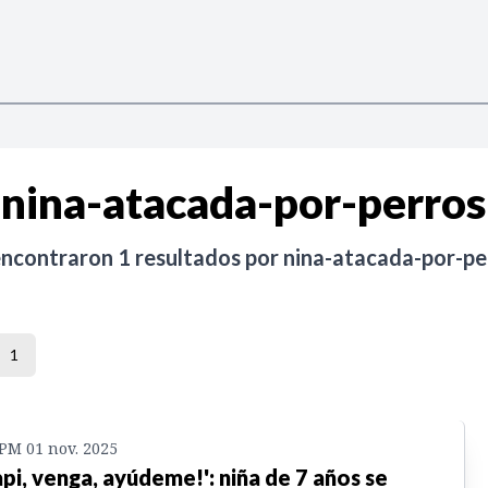
nina-atacada-por-perros
encontraron
1
resultados por
nina-atacada-por-pe
1
 PM 01 nov. 2025
api, venga, ayúdeme!': niña de 7 años se