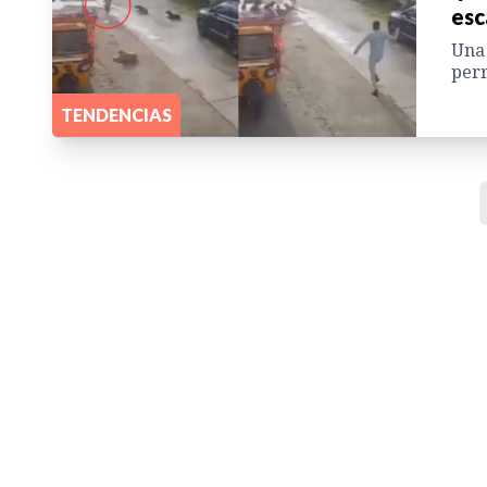
esc
Una 
perr
TENDENCIAS