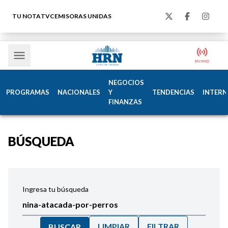
TU NOTA
TVC
EMISORAS UNIDAS
NEGOCIOS
PROGRAMAS
NACIONALES
Y
TENDENCIAS
INTERN
FINANZAS
BÚSQUEDA
Ingresa tu búsqueda
LIMPIAR
FILTRAR
BUSCAR