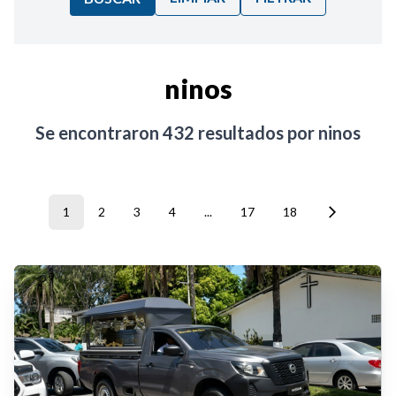
Ordenar por:
ninos
Noticias
Se encontraron
432
resultados por
ninos
1
2
3
4
...
17
18