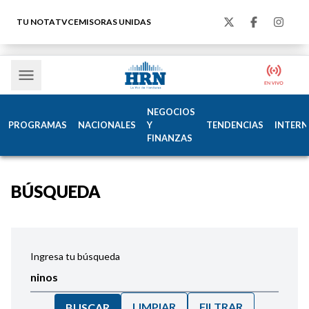
TU NOTA
TVC
EMISORAS UNIDAS
NEGOCIOS
PROGRAMAS
NACIONALES
Y
TENDENCIAS
INTERN
FINANZAS
BÚSQUEDA
Ingresa tu búsqueda
LIMPIAR
FILTRAR
BUSCAR