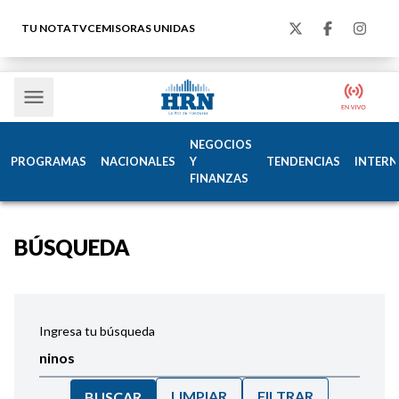
TU NOTA
TVC
EMISORAS UNIDAS
NEGOCIOS
PROGRAMAS
NACIONALES
Y
TENDENCIAS
INTERN
FINANZAS
BÚSQUEDA
Ingresa tu búsqueda
LIMPIAR
FILTRAR
BUSCAR