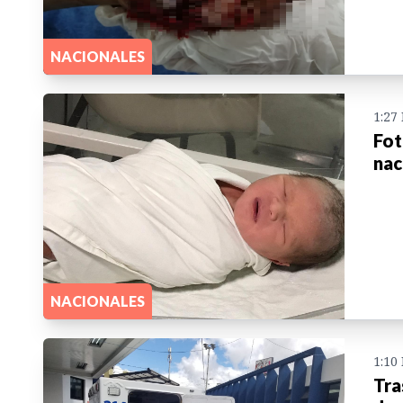
NACIONALES
1:27
Fot
nac
NACIONALES
1:10
Tra