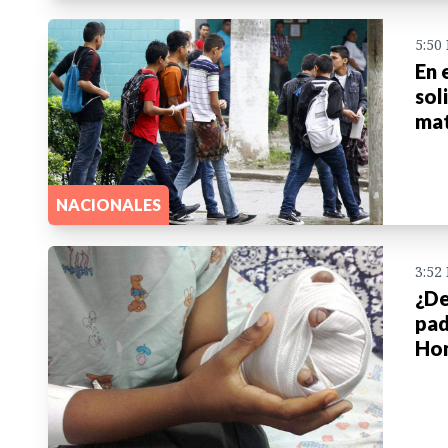
5:50
En 
sol
mat
NACIONALES
3:52
¿De
pad
Hon