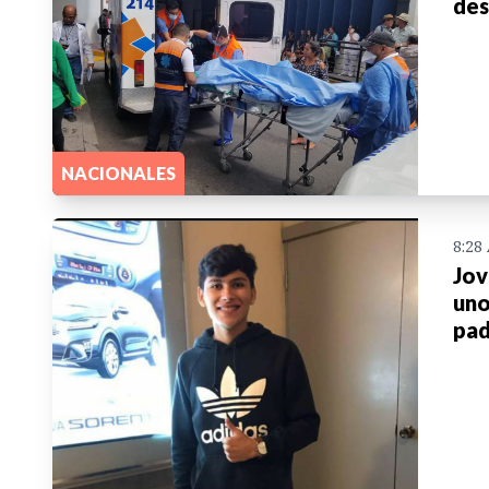
des
NACIONALES
8:28
Jov
uno
pad