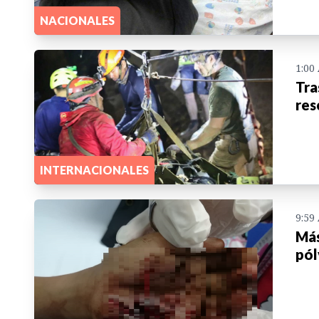
NACIONALES
1:00
Tra
res
INTERNACIONALES
9:59
Más
pól