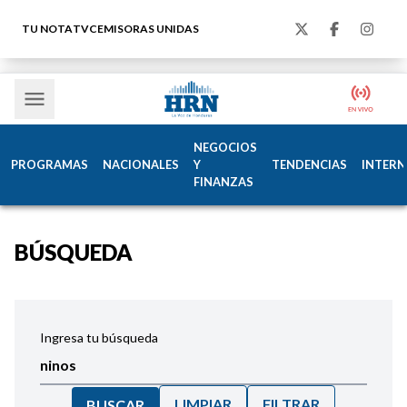
TU NOTA
TVC
EMISORAS UNIDAS
NEGOCIOS
PROGRAMAS
NACIONALES
Y
TENDENCIAS
INTERN
FINANZAS
BÚSQUEDA
Ingresa tu búsqueda
LIMPIAR
FILTRAR
BUSCAR