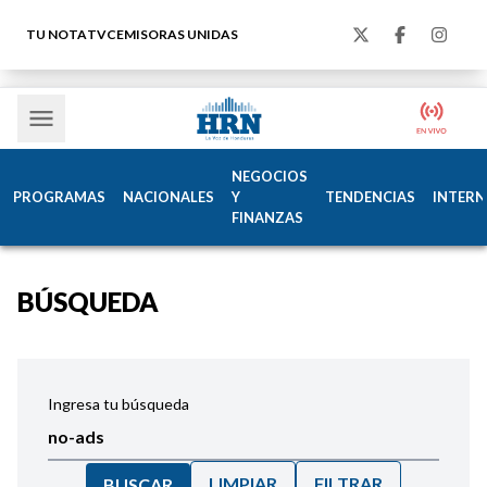
TU NOTA
TVC
EMISORAS UNIDAS
NEGOCIOS
PROGRAMAS
NACIONALES
Y
TENDENCIAS
INTERN
FINANZAS
BÚSQUEDA
Ingresa tu búsqueda
LIMPIAR
FILTRAR
BUSCAR