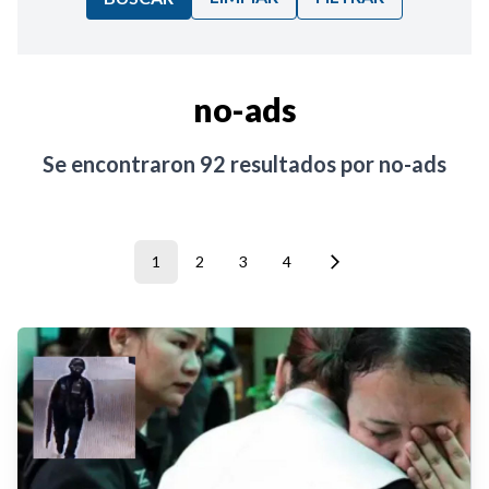
Ordenar por:
no-ads
Noticias
Se encontraron
92
resultados por
no-ads
1
2
3
4