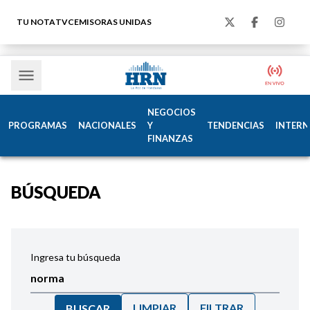
TU NOTA
TVC
EMISORAS UNIDAS
NEGOCIOS
PROGRAMAS
NACIONALES
Y
TENDENCIAS
INTERN
FINANZAS
BÚSQUEDA
Ingresa tu búsqueda
LIMPIAR
FILTRAR
BUSCAR