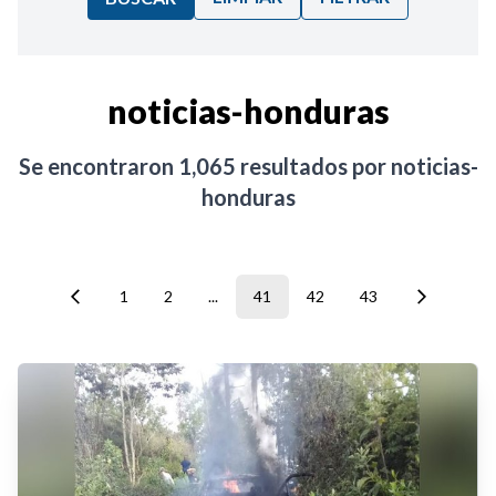
Ordenar por:
noticias-honduras
Noticias
Se encontraron
1,065
resultados por
noticias-
honduras
1
2
...
41
42
43