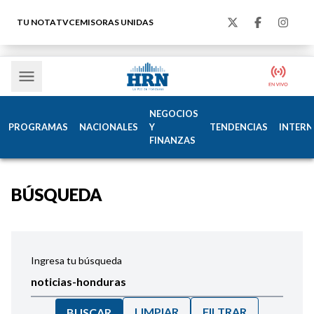
TU NOTA
TVC
EMISORAS UNIDAS
NEGOCIOS
PROGRAMAS
NACIONALES
Y
TENDENCIAS
INTERN
FINANZAS
BÚSQUEDA
Ingresa tu búsqueda
LIMPIAR
FILTRAR
BUSCAR