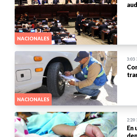
aud
NACIONALES
3:03
Con
tra
NACIONALES
2:20
En 
den