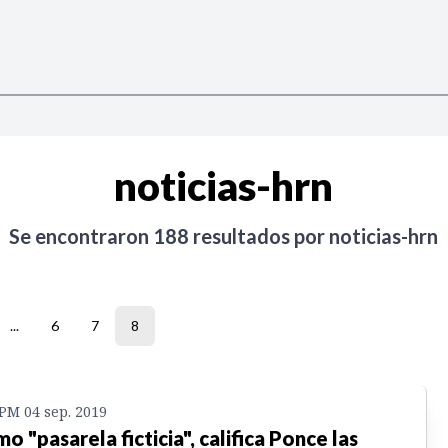
noticias-hrn
Se encontraron
188
resultados por
noticias-hrn
...
6
7
8
 PM 04 sep. 2019
o "pasarela ficticia", califica Ponce las