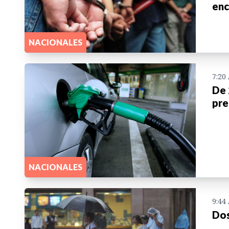
enc
NACIONALES
7:20
De 
pre
NACIONALES
9:44
Dos