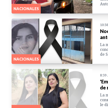
Auto
NACIONALES
10:3
Noc
ant
La m
cono
de S
NACIONALES
8:59
'Em
de 
La m
cons
le d