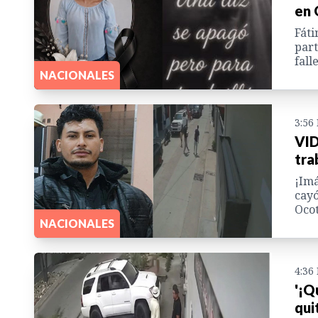
en 
Fáti
part
fall
NACIONALES
3:56
VID
tra
¡Imá
cayó
Ocot
NACIONALES
4:36
'¡Q
qui