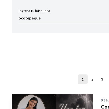
Ingresa tu búsqueda
Ordenar por:
Noticias
1
2
3
9:14
Con