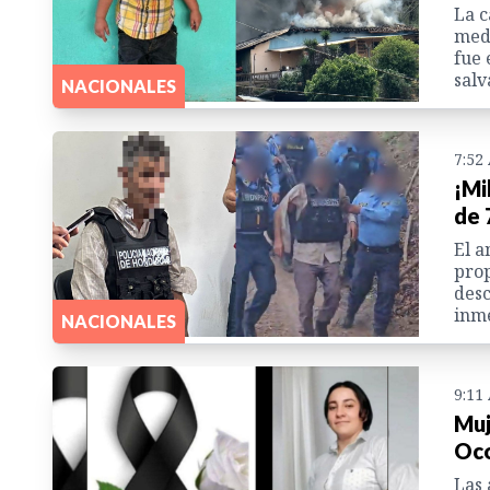
La c
medi
fue 
salv
NACIONALES
7:52
¡Mi
de 
El a
prop
desc
inme
NACIONALES
9:11
Muj
Oco
Las 