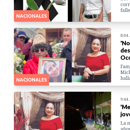
corr
fall
NACIONALES
8:04
'No
des
Oc
Fami
Mich
hall
NACIONALES
9:44
'Me
jov
La m
años