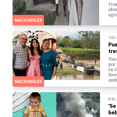
Tras
iden
agre
NACIONALES
7:05
Pue
tre
Una 
por 
en S
fuer
amb
NACIONALES
8:45
'Se
beb