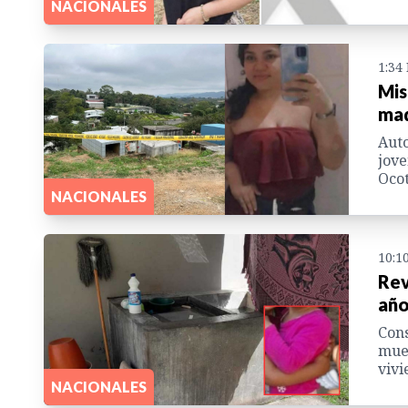
NACIONALES
1:34
Mis
mad
Auto
jove
Oco
NACIONALES
10:1
Rev
año
Cons
muer
vivi
NACIONALES