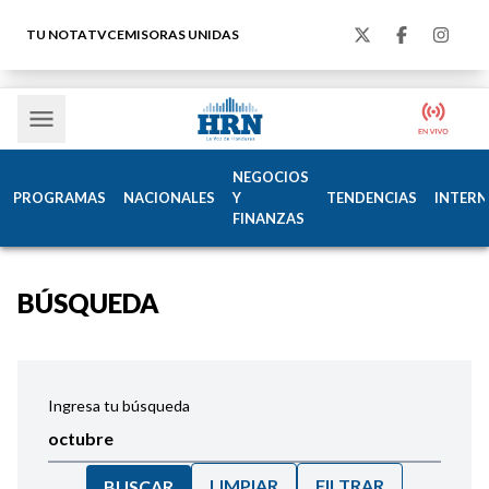
TU NOTA
TVC
EMISORAS UNIDAS
NEGOCIOS
PROGRAMAS
NACIONALES
Y
TENDENCIAS
INTERN
FINANZAS
BÚSQUEDA
Ingresa tu búsqueda
LIMPIAR
FILTRAR
BUSCAR