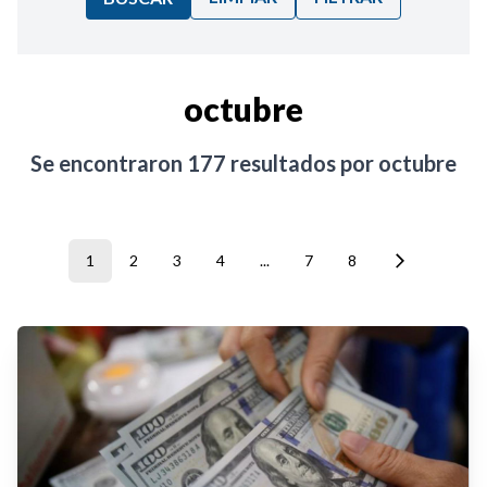
Ordenar por:
octubre
Noticias
Se encontraron
177
resultados por
octubre
1
2
3
4
...
7
8