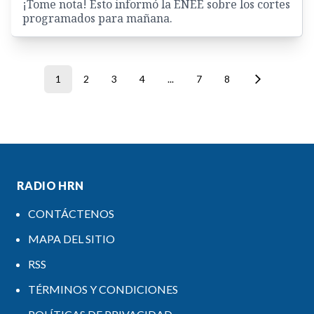
¡Tome nota! Esto informó la ENEE sobre los cortes
programados para mañana.
1
2
3
4
...
7
8
RADIO HRN
CONTÁCTENOS
MAPA DEL SITIO
RSS
TÉRMINOS Y CONDICIONES