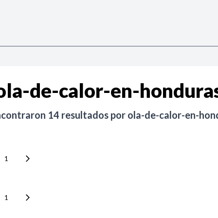
ola-de-calor-en-hondura
ncontraron
14
resultados por
ola-de-calor-en-hon
1
1