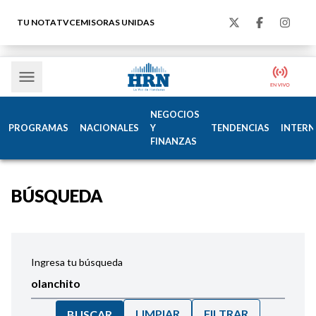
TU NOTA
TVC
EMISORAS UNIDAS
NEGOCIOS
PROGRAMAS
NACIONALES
Y
TENDENCIAS
INTERN
FINANZAS
BÚSQUEDA
Ingresa tu búsqueda
LIMPIAR
FILTRAR
BUSCAR