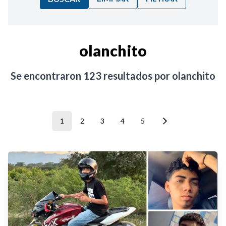
Ordenar por:
olanchito
Noticias
Se encontraron
123
resultados por
olanchito
1
2
3
4
5