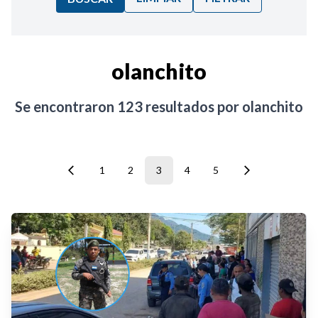
Ordenar por:
olanchito
Noticias
Se encontraron
123
resultados por
olanchito
1
2
3
4
5