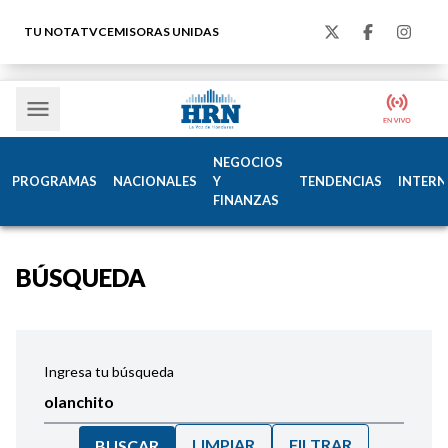
TU NOTA
TVC
EMISORAS UNIDAS
NEGOCIOS
PROGRAMAS
NACIONALES
Y
TENDENCIAS
INTERN
FINANZAS
BÚSQUEDA
Ingresa tu búsqueda
LIMPIAR
FILTRAR
BUSCAR