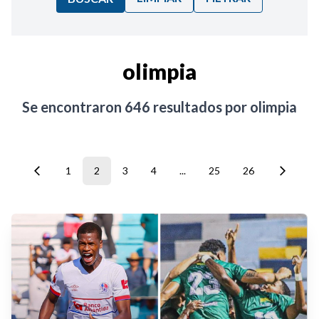
Ordenar por:
olimpia
Noticias
Se encontraron
646
resultados por
olimpia
1
2
3
4
...
25
26