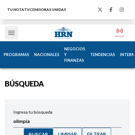
TU NOTA
TVC
EMISORAS UNIDAS
NEGOCIOS
PROGRAMAS
NACIONALES
Y
TENDENCIAS
INTERN
FINANZAS
BÚSQUEDA
Ingresa tu búsqueda
LIMPIAR
FILTRAR
BUSCAR