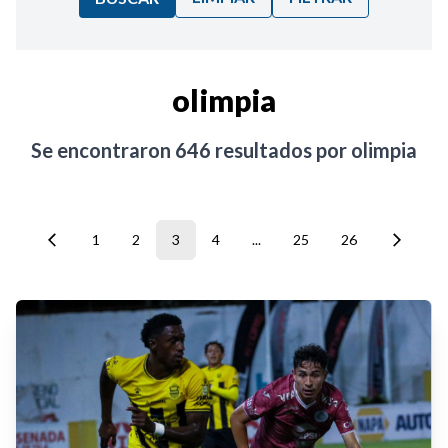
Ordenar por:
olimpia
Noticias
Se encontraron
646
resultados por
olimpia
1
2
3
4
...
25
26