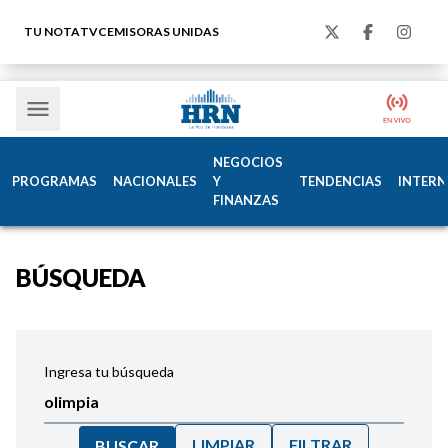
TU NOTA
TVC
EMISORAS UNIDAS
NEGOCIOS
PROGRAMAS
NACIONALES
Y
TENDENCIAS
INTERN
FINANZAS
BÚSQUEDA
Ingresa tu búsqueda
LIMPIAR
FILTRAR
BUSCAR