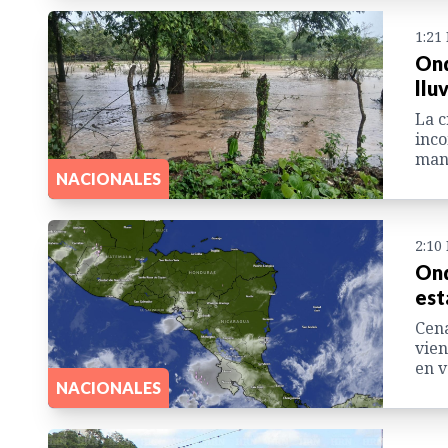
1:21
Ond
llu
La c
inco
mant
NACIONALES
2:10
Ond
est
Cena
vien
en v
NACIONALES