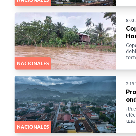
8:03
Cop
Hon
Cope
debi
torm
NACIONALES
3:19
Pro
ond
¡Pre
eléc
una 
NACIONALES