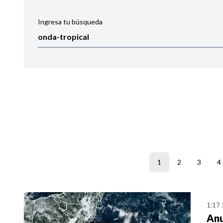
Ingresa tu búsqueda
Ordenar por:
Noticias
1
2
3
4
1:17
Anu