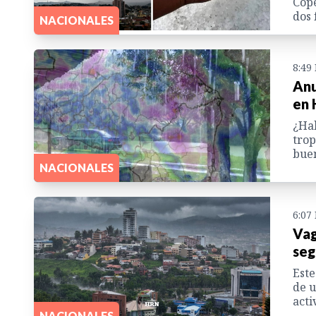
Cope
dos
NACIONALES
8:49
Anu
en 
¿Hab
trop
buen
NACIONALES
6:07
Vag
seg
Este
de u
acti
NACIONALES