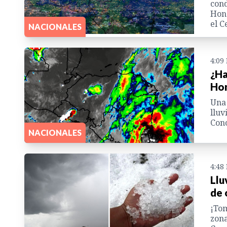
cond
Hond
el C
NACIONALES
4:09
¿Ha
Hon
Una 
lluv
Cono
NACIONALES
4:48
Llu
de 
¡Tom
zona