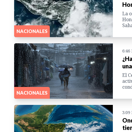
Hon
La o
Hond
Saha
NACIONALES
6:46
¿Ha
una
El C
acti
cond
NACIONALES
3:09
Ond
tie