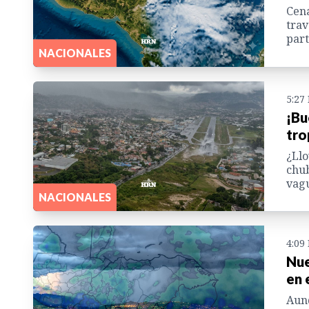
Cena
trav
part
NACIONALES
5:27
¡Bu
tro
¿Llo
chub
vagu
NACIONALES
4:09
Nue
en 
Aunq