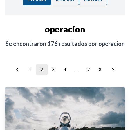
Ordenar por:
operacion
Noticias
Se encontraron
176
resultados por
operacion
1
2
3
4
...
7
8