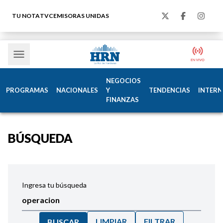
TU NOTA
TVC
EMISORAS UNIDAS
NEGOCIOS
PROGRAMAS
NACIONALES
Y
TENDENCIAS
INTERN
FINANZAS
BÚSQUEDA
Ingresa tu búsqueda
LIMPIAR
FILTRAR
BUSCAR