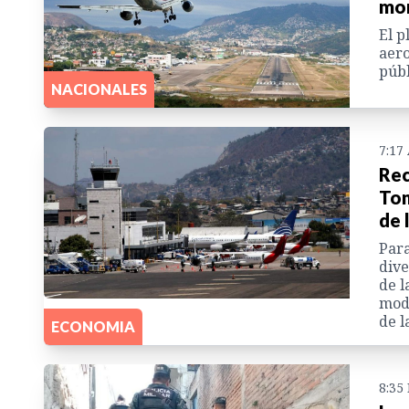
mon
El p
aero
públ
NACIONALES
7:17
Rec
Ton
de 
Para
dive
de l
mode
de l
ECONOMIA
8:35