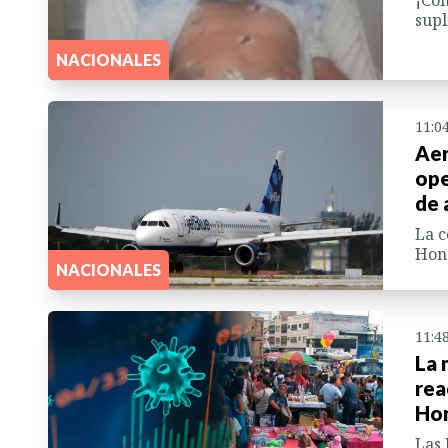
¡Con
supl
NACIONALES
11:0
Aer
ope
de 
La c
Hond
NACIONALES
11:4
La 
rea
Ho
Las 