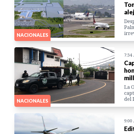
Ton
ale
Desp
Pal
irre
NACIONALES
7:34
Cap
hon
mil
La O
capt
del 
NACIONALES
9:00
Edi