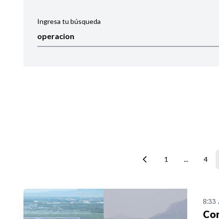
Ingresa tu búsqueda
Ordenar por:
Noticias
1
...
4
8:33
Con