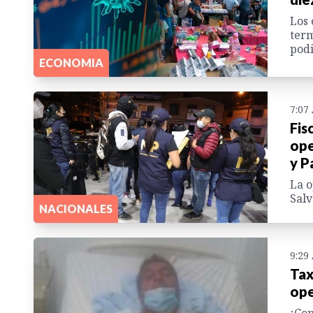
Los 
term
podi
ECONOMIA
7:07
Fis
ope
y P
La o
Salv
NACIONALES
9:29
Tax
ope