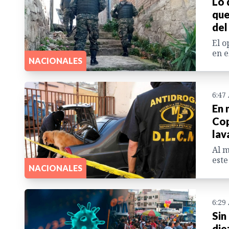
Lo 
que
del
El o
en e
NACIONALES
6:47
En 
Cop
lav
Al m
este
NACIONALES
6:29
Sin
die