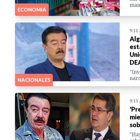
mant
ECONOMIA
9:11
Alg
est
Uni
DE
"Inv
narc
NACIONALES
9:15
'Pr
mie
sob
"Hay