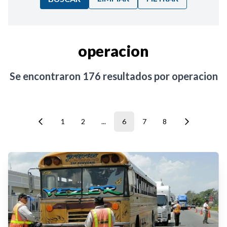
Ordenar por:
operacion
Noticias
Se encontraron
176
resultados por
operacion
1
2
...
6
7
8