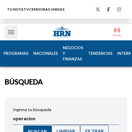
TU NOTA
TVC
EMISORAS UNIDAS
NEGOCIOS
PROGRAMAS
NACIONALES
Y
TENDENCIAS
INTERN
FINANZAS
BÚSQUEDA
Ingresa tu búsqueda
LIMPIAR
FILTRAR
BUSCAR