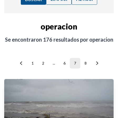
Ordenar por:
operacion
Noticias
Se encontraron
176
resultados por
operacion
1
2
...
6
7
8