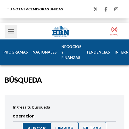
TU NOTA
TVC
EMISORAS UNIDAS
NEGOCIOS
PROGRAMAS
NACIONALES
Y
TENDENCIAS
INTERN
FINANZAS
BÚSQUEDA
Ingresa tu búsqueda
LIMPIAR
FILTRAR
BUSCAR