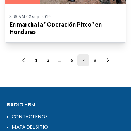
8:56 AM 02 sep. 2019
En marcha la "Operación Pitco" en
Honduras
1
2
...
6
7
8
RADIO HRN
CONTÁCTENOS
MAPA DEL SITIO