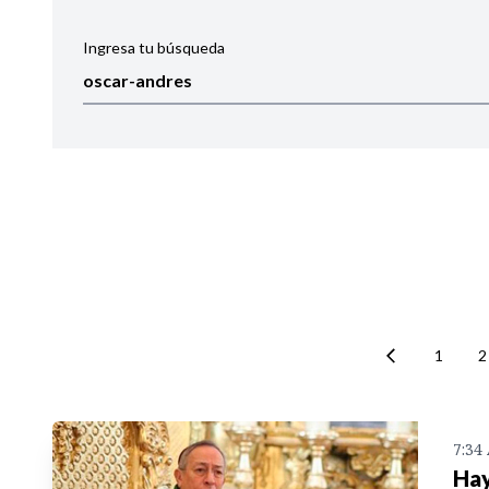
Ingresa tu búsqueda
Ordenar por:
Noticias
1
2
7:34
Hay