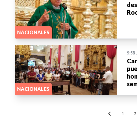
des
Rod
NACIONALES
9:58
Car
pue
hon
sem
NACIONALES
1
2