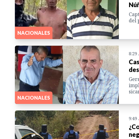
Núñ
Capt
del 
NACIONALES
8:29
Cas
des
Gers
impl
sica
NACIONALES
9:49
¿Co
neg