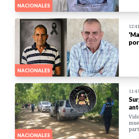
NACIONALES
12:4
'Ma
por
NACIONALES
11:4
Sur
ant
Vide
muer
part
NACIONALES