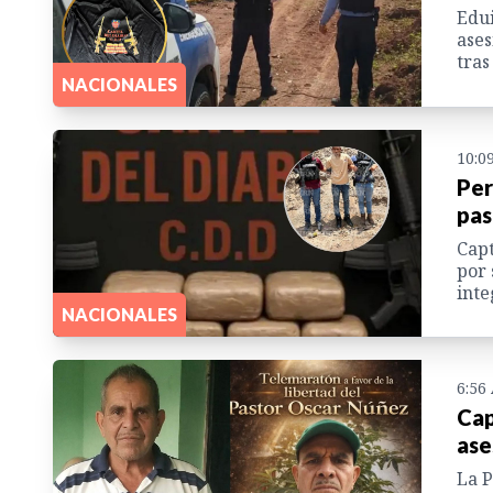
Edui
ases
tras
NACIONALES
10:0
Per
pas
Capt
por 
inte
NACIONALES
6:56
Cap
ase
La P