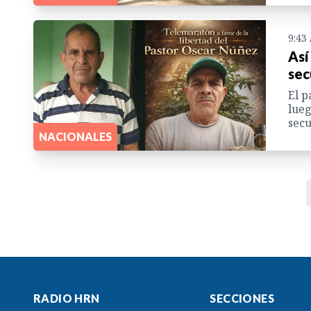
9:43
Así
sec
El p
lueg
secu
NACIONALES
RADIO HRN
SECCIONES