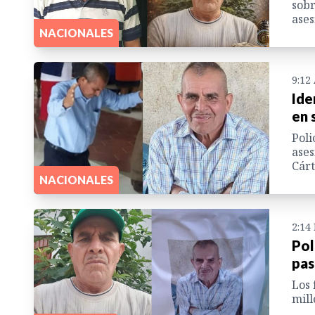
sobr
ases
NACIONALES
9:12
Ide
en 
Poli
ases
Cárt
NACIONALES
2:14
Pol
pas
Los 
mill