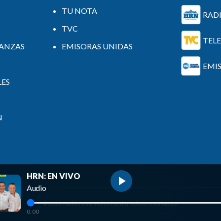
TU NOTA
RAD
TVC
TEL
NANZAS
EMISORAS UNIDAS
EMI
LES
N
HRN: EN VIVO
Audio
©
2026
Radio HRN. Todos los derechos reservados.
0:00