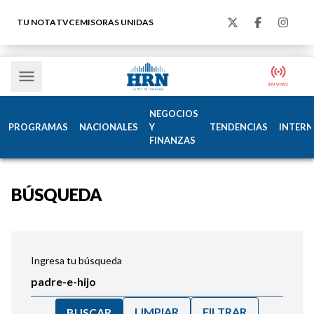
TU NOTA
TVC
EMISORAS UNIDAS
NEGOCIOS
PROGRAMAS
NACIONALES
Y
TENDENCIAS
INTERN
FINANZAS
BÚSQUEDA
Ingresa tu búsqueda
LIMPIAR
FILTRAR
BUSCAR