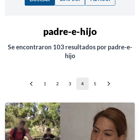
Ordenar por:
padre-e-hijo
Noticias
Se encontraron
103
resultados por
padre-e-
hijo
1
2
3
4
5