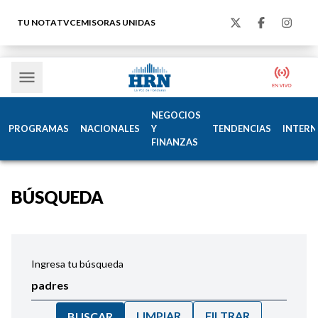
TU NOTA
TVC
EMISORAS UNIDAS
NEGOCIOS
PROGRAMAS
NACIONALES
Y
TENDENCIAS
INTERN
FINANZAS
BÚSQUEDA
Ingresa tu búsqueda
LIMPIAR
FILTRAR
BUSCAR