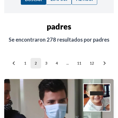
Ordenar por:
padres
Noticias
Se encontraron
278
resultados por
padres
1
2
3
4
...
11
12