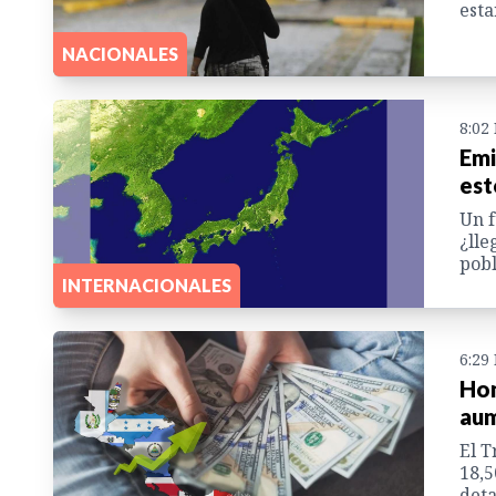
esta
NACIONALES
8:02
Emi
est
Un f
¿lle
pobl
INTERNACIONALES
6:29
Hon
aum
El T
18,5
deta