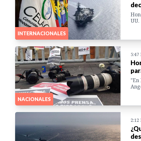
dec
Hond
UU. 
INTERNACIONALES
5:47
Hon
par
"En 
Angé
NACIONALES
2:12
¿Qu
des