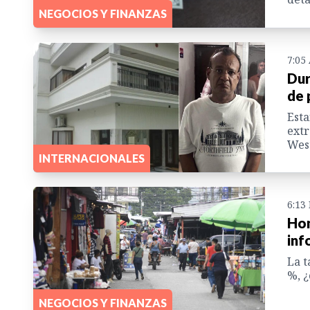
NEGOCIOS Y FINANZAS
7:05
Dur
de 
Esta
extr
West
INTERNACIONALES
6:13
Hon
inf
La t
%, ¿
NEGOCIOS Y FINANZAS