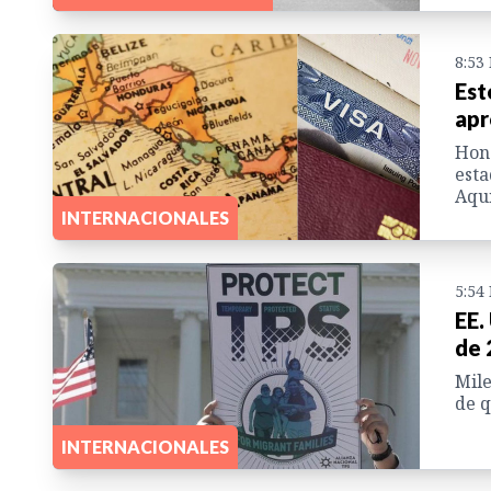
8:53
Est
apr
Hond
esta
Aquí
INTERNACIONALES
5:54
EE.
de 
Mile
de q
INTERNACIONALES