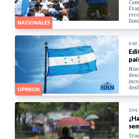
Cami
Evan
reco
fami
NACIONALES
6:40
Edi
paí
Nues
desc
inco
desh
OPINION
3:04
¿Ha
sem
Tras