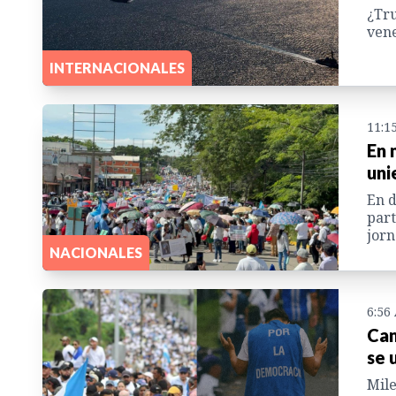
¿Tru
vene
INTERNACIONALES
11:1
En 
uni
En d
part
jorn
NACIONALES
6:56
Cam
se 
Mile