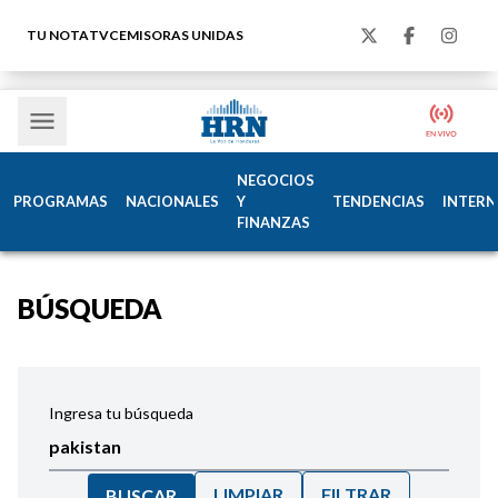
TU NOTA
TVC
EMISORAS UNIDAS
NEGOCIOS
PROGRAMAS
NACIONALES
Y
TENDENCIAS
INTERN
FINANZAS
BÚSQUEDA
Ingresa tu búsqueda
LIMPIAR
FILTRAR
BUSCAR