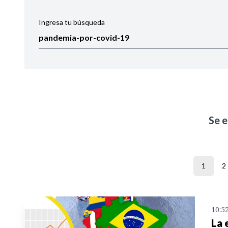
Ingresa tu búsqueda
Ordenar por:
Noticias
Se 
1
2
10:5
La 