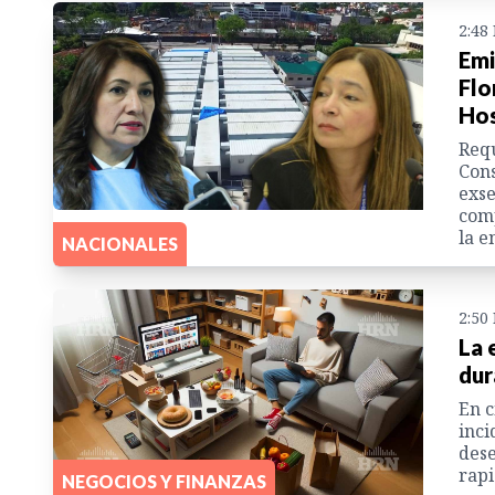
2:48
Emi
Flo
Hos
Requ
Cons
exse
comp
la e
NACIONALES
2:50
La 
dur
En c
inci
dese
rapi
NEGOCIOS Y FINANZAS