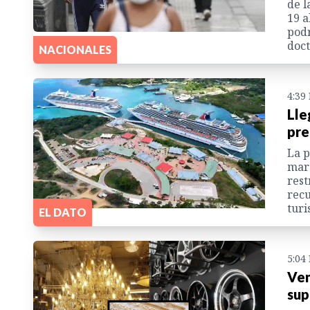
de l
19 a
podr
doct
NACIONALES
4:39
Lle
pr
La p
marz
rest
recu
turi
EL DATO
5:04
Ven
sup