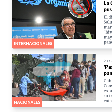
La 
pus
El d
Salu
mart
"his
mayo
pand
INTERNACIONALES
3:27
'Pa
pan
Gabr
Cons
expu
su t
cata
NACIONALES