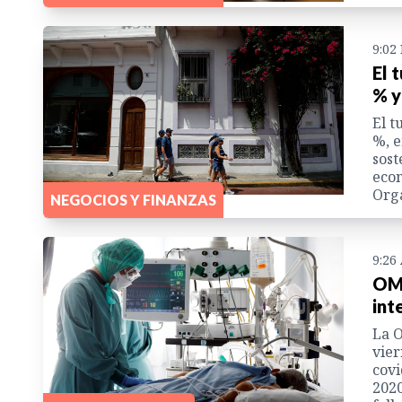
9:02
El 
% y
El t
%, e
sost
econ
Org
NEGOCIOS Y FINANZAS
9:26
OMS
int
La O
vier
covi
2020