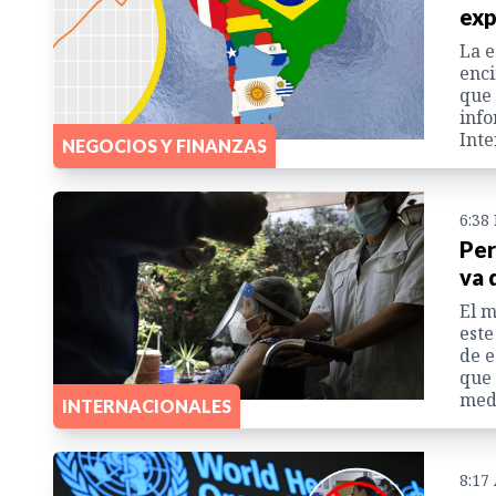
exp
La e
enci
que 
info
Inte
NEGOCIOS Y FINANZAS
6:38
Per
va 
El m
este
de e
que 
medi
INTERNACIONALES
8:17