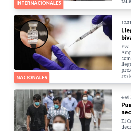
fall
INTERNACIONALES
12:3
Lle
biv
Eva 
Ampl
come
lleg
próx
rest
NACIONALES
4:46
Pue
nec
El C
decr