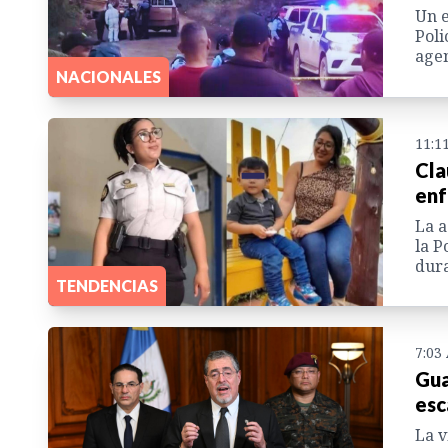
Un e
Poli
agen
NACIONALES
11:1
Cla
enf
La a
la P
dur
TENDENCIAS
7:03
Gua
esc
La v