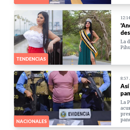
12:1
'An
des
La d
Pihu
TENDENCIAS
8:57
Así
pan
La P
acus
pres
pand
NACIONALES