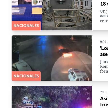
18 
Un j
acus
cere
NACIONALES
9:01
'Lo
ase
Jair
Kenn
form
NACIONALES
7:13
Así
fru