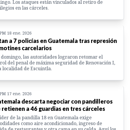
ngo. Los ataques están vinculados al retiro de
ilegios en las cárceles.
 PM 18 ene. 2026
an a 7 policías en Guatemala tras represión
motines carcelarios
 domingo, las autoridades lograron retomar el
rol del penal de máxima seguridad de Renovación I,
a localidad de Escuintla.
 PM 17 ene. 2026
temala descarta negociar con pandilleros
 retienen a 46 guardias en tres cárceles
íder de la pandilla 18 en Guatemala exige
didades como aire acondicionado, ingreso de
da de restaurantes y otra cama en su celda. Aquí los