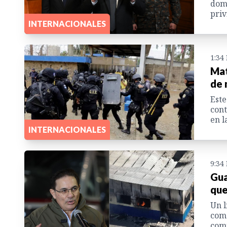
domi
priv
INTERNACIONALES
1:34
Mat
de 
Este
cont
en l
INTERNACIONALES
9:34
Gua
que
Un l
como
comi