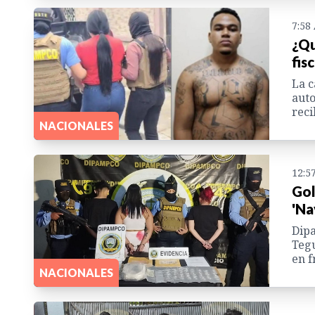
7:58
¿Qu
fis
La c
auto
reci
NACIONALES
12:5
Gol
'Na
Dipa
Tegu
en f
NACIONALES