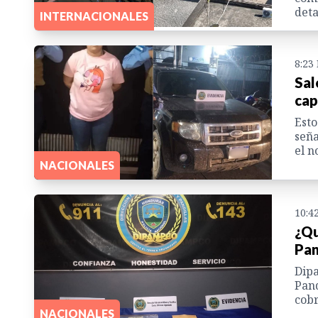
deta
INTERNACIONALES
8:23
Sal
cap
Esto
seña
el n
NACIONALES
10:4
¿Qu
Pan
Dipa
Pand
cobr
NACIONALES