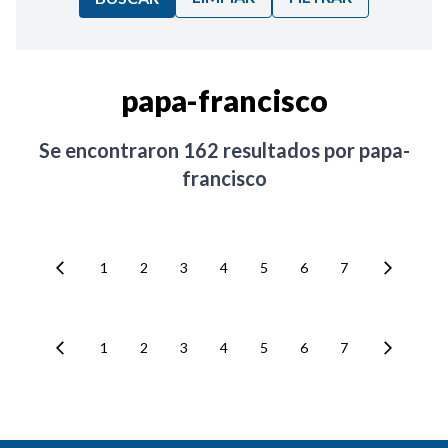
Ordenar por:
papa-francisco
Noticias
Se encontraron
162
resultados por
papa-
francisco
1
2
3
4
5
6
7
1
2
3
4
5
6
7