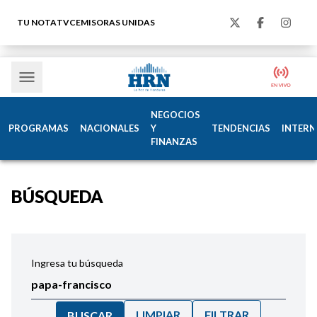
TU NOTA
TVC
EMISORAS UNIDAS
NEGOCIOS
PROGRAMAS
NACIONALES
Y
TENDENCIAS
INTERN
FINANZAS
BÚSQUEDA
Ingresa tu búsqueda
LIMPIAR
FILTRAR
BUSCAR