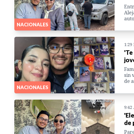
Entr
Alej
auto
NACIONALES
1:29
'Te
jov
Fami
sin 
de a
NACIONALES
9:42
'El
de 
Pare