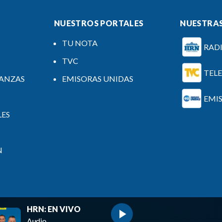
NUESTROS PORTALES
NUESTRAS
TU NOTA
RAD
TVC
TEL
NANZAS
EMISORAS UNIDAS
EMI
LES
N
HRN: EN VIVO
Audio