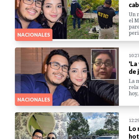
cab
Un n
el M
pare
peri
NACIONALES
10:2
'La
de 
La m
rela
hoy,
NACIONALES
12:2
Lo 
hot