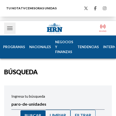
TU NOTA
TVC
EMISORAS UNIDAS
NEGOCIOS
PROGRAMAS
NACIONALES
Y
TENDENCIAS
INTERN
FINANZAS
BÚSQUEDA
Ingresa tu búsqueda
LIMPIAR
FILTRAR
BUSCAR