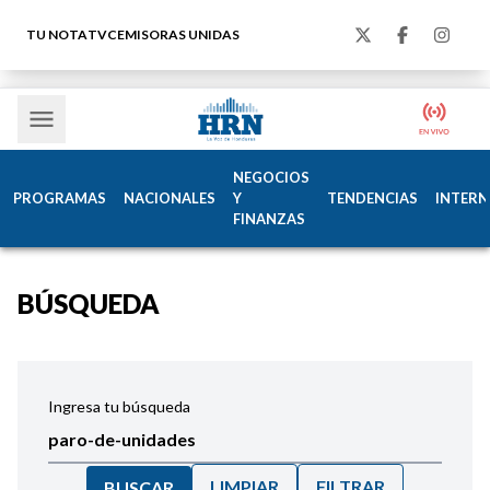
TU NOTA
TVC
EMISORAS UNIDAS
NEGOCIOS
PROGRAMAS
NACIONALES
Y
TENDENCIAS
INTERN
FINANZAS
BÚSQUEDA
Ingresa tu búsqueda
LIMPIAR
FILTRAR
BUSCAR