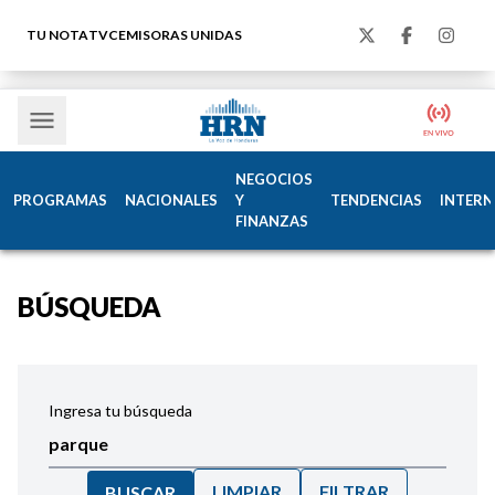
TU NOTA
TVC
EMISORAS UNIDAS
NEGOCIOS
PROGRAMAS
NACIONALES
Y
TENDENCIAS
INTERN
FINANZAS
BÚSQUEDA
Ingresa tu búsqueda
LIMPIAR
FILTRAR
BUSCAR