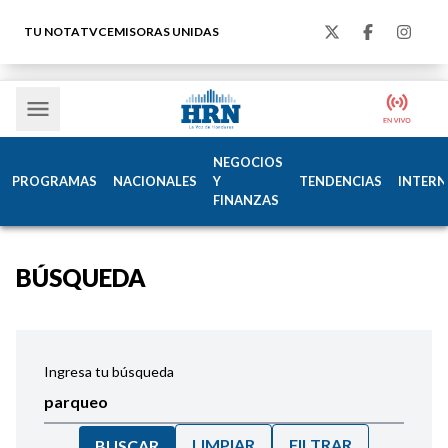
TU NOTA
TVC
EMISORAS UNIDAS
NEGOCIOS
PROGRAMAS
NACIONALES
Y
TENDENCIAS
INTERN
FINANZAS
BÚSQUEDA
Ingresa tu búsqueda
LIMPIAR
FILTRAR
BUSCAR