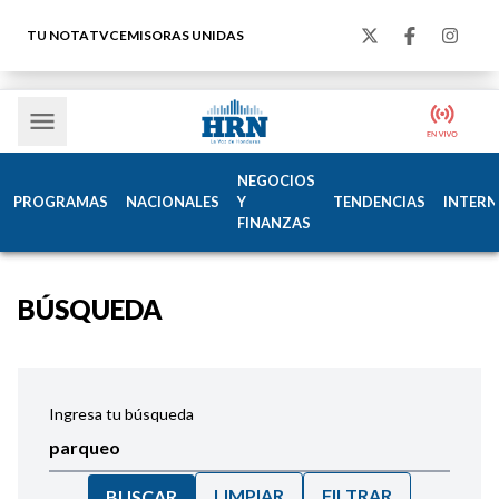
TU NOTA
TVC
EMISORAS UNIDAS
NEGOCIOS
PROGRAMAS
NACIONALES
Y
TENDENCIAS
INTERN
FINANZAS
BÚSQUEDA
Ingresa tu búsqueda
LIMPIAR
FILTRAR
BUSCAR