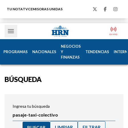
TU NOTA
TVC
EMISORAS UNIDAS
NEGOCIOS
PROGRAMAS
NACIONALES
Y
TENDENCIAS
INTERN
FINANZAS
BÚSQUEDA
Ingresa tu búsqueda
LIMPIAR
FILTRAR
BUSCAR